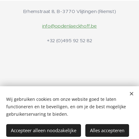
Erhemstraat 8,
B-3770
Vlijtingen (Riemst)
info@opdenlaeckhoff.be
+32 (0)495 92 52 82
Een afspraak afzeggen kan kosteloos indien u
uiterlijk 24 uur
voorafgaand aan de afspraak
de behandeling afmeldt.
Wij gebruiken cookies om onze website goed te laten
functioneren en te beveiligen, en om je de best mogelijke
© 2023
OP DEN LAECKHOFF
, all rights reserved
gebruikerservaring te bieden.
Accepteer alleen noodzakelijke
Alles accepteren
Cookies