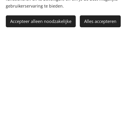
gebruikerservaring te bieden.
INDIENEN
Accepteer alleen noodzakelijke
Alles accepteren
MEDISCHE VERWIJSBRIE
F
In bijlage kan u het verwijsformulier vinden.
Dit kan u meebrengen als u op consultatie
maar is niet noodzakelijk.